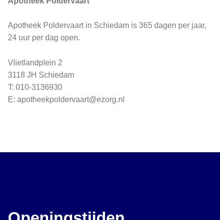
Apotheek Poldervaart
Apotheek Poldervaart in Schiedam is 365 dagen per jaar,
24 uur per dag open.
Vlietlandplein 2
3118 JH Schiedam
T: 010-3136930
E: apotheekpoldervaart@ezorg.nl
Openingstijden