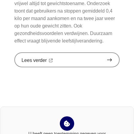
vrijwel altijd tot gewichtstoename. Onderzoek
toont dat gebruikers na stoppen gemiddeld 0,4
kilo per maand aankomen en na twee jaar weer
op hun oude gewicht zitten. Ook
gezondheidsvoordelen verdwijnen. Duurzaam
effect vraagt blijvende leefstijlverandering.
over
Lees verder
'Stoppen
met
afslankmedicijnen
betekent
zonder
leefstijlaanpassingen
weer
gewichtstoename'
op
Nationale
zorggids
U heeft geen toestemming gegeven voor