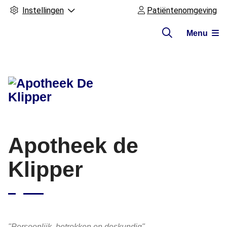
Instellingen
Patiëntenomgeving
Menu
Hoofdmenu
Apotheek de
Klipper
"Persoonlijk, betrokken en deskundig"