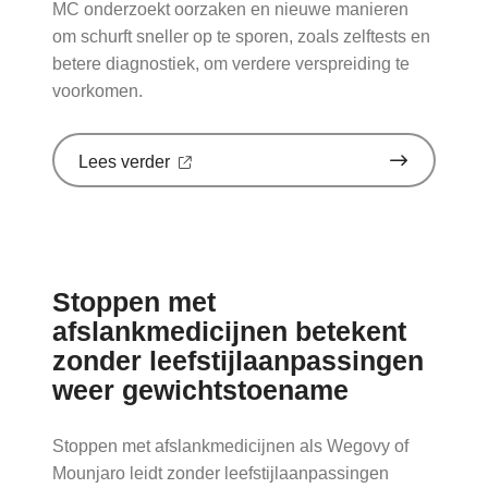
MC onderzoekt oorzaken en nieuwe manieren
om schurft sneller op te sporen, zoals zelftests en
betere diagnostiek, om verdere verspreiding te
voorkomen.
over
Lees verder
'Schurft
sinds
corona
geen
vergeten
ziekte
Stoppen met
meer:
aantal
afslankmedicijnen betekent
uitbraken
zonder leefstijlaanpassingen
fors
gestegen'
weer gewichtstoename
op
Nationale
zorggids
Stoppen met afslankmedicijnen als Wegovy of
Mounjaro leidt zonder leefstijlaanpassingen