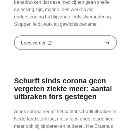
benadrukken dat deze medicijnen geen snelle
oplossing zijn, maar alleen werken als
ondersteuning bij blijvende leefstijlverandering.
Stoppen leidt vaak tot gewichtstoename.
over
Lees verder
'Sinds
huisartsen
afslankmedicijnen
mogen
voorschrijven,
neemt
Schurft sinds corona geen
gebruik
toe'
vergeten ziekte meer: aantal
op
uitbraken fors gestegen
Nationale
zorggids
Sinds corona neemt het aantal schurftuitbraken in
Nederland sterk toe, niet alleen onder studenten
maar ook bij kinderen en ouderen. Het Erasmus