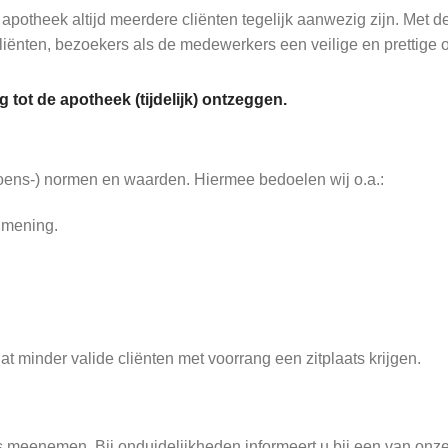
 apotheek altijd meerdere cliënten tegelijk aanwezig zijn. Met 
liënten, bezoekers als de medewerkers een veilige en prettige 
 tot de apotheek (tijdelijk) ontzeggen.
oens-) normen en waarden. Hiermee bedoelen wij o.a.:
n mening.
t minder valide cliënten met voorrang een zitplaats krijgen.
tis meenemen. Bij onduidelijkheden informeert u bij een van on