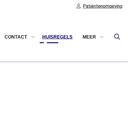
Patiëntenomgeving
CONTACT
HUISREGELS
MEER
formatie
Contact
Meer
ubmenu
submenu
submenu