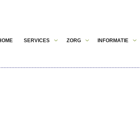
nu
HOME
SERVICES
ZORG
INFORMATIE
Services
Zorg
In
submenu
submenu
s