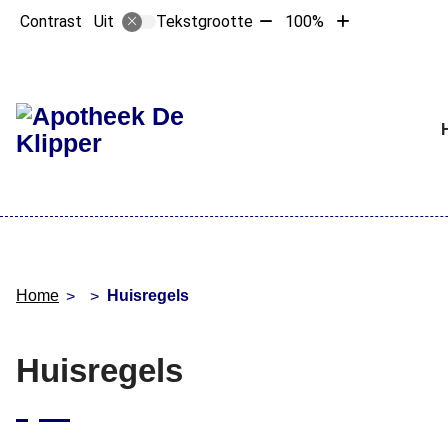
Tekst
Tekst
Contrast
Tekstgrootte
100%
Uit
verkleinen
vergroten
met
met
10%
10%
Hoofdme
Home
Huisregels
Huisregels