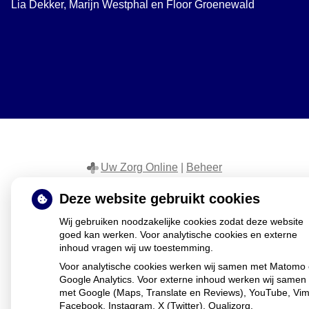
Lia Dekker, Marijn Westphal en Floor Groenewald
Uw Zorg Online
|
Beheer
Deze website gebruikt cookies
Privacy verklaring
|
Cookie-instellingen
|
Voorwaarden
Wij gebruiken noodzakelijke cookies zodat deze website
goed kan werken. Voor analytische cookies en externe
inhoud vragen wij uw toestemming.
Voor analytische cookies werken wij samen met Matomo
Google Analytics. Voor externe inhoud werken wij samen
met Google (Maps, Translate en Reviews), YouTube, Vi
Facebook, Instagram, X (Twitter), Qualizorg,