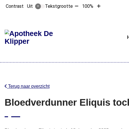
Tekst
Tekst
Contrast
Tekstgrootte
100%
Uit
verkleinen
vergroten
met
met
10%
10%
Hoofdme
Terug naar overzicht
Bloedverdunner Eliquis toch