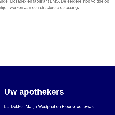
handel Mosadex en fabrikant BMS. De eerdere stop volgde op
rtijen werken aan een structurele oplossing.
Uw apothekers
Lia Dekker, Marijn Westphal en Floor Groenewald