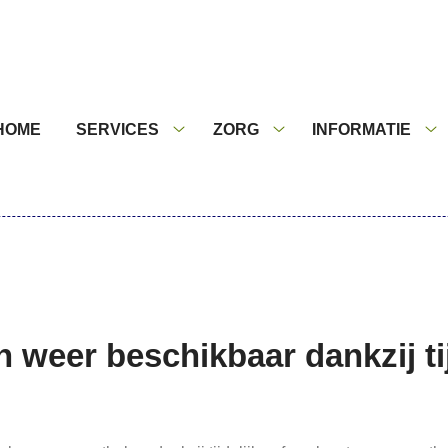
nu
HOME
SERVICES
ZORG
INFORMATIE
Services
Zorg
In
submenu
submenu
s
 weer beschikbaar dankzij ti