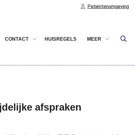
Patiëntenomgeving
CONTACT
HUISREGELS
MEER
formatie
Contact
Meer
ubmenu
submenu
submenu
jdelijke afspraken