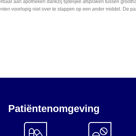
rbaar aan apotheken dankzij tijdelijke afspraken tussen groot
ënten voorlopig niet over te stappen op een ander middel. De pa
Patiëntenomgeving