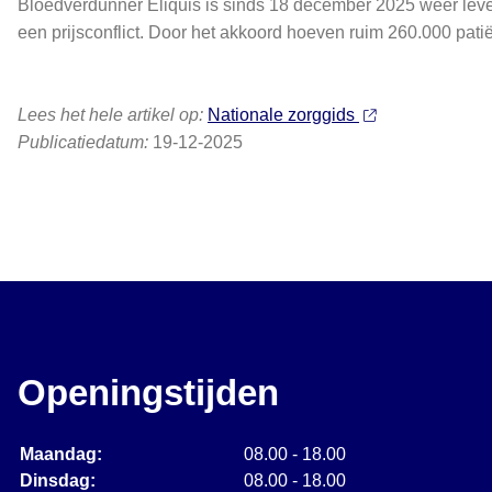
Bloedverdunner Eliquis is sinds 18 december 2025 weer leve
een prijsconflict. Door het akkoord hoeven ruim 260.000 pati
Lees het hele artikel op:
Nationale zorggids
Publicatiedatum:
19-12-2025
Openingstijden
Maandag:
08.00 - 18.00
Dinsdag:
08.00 - 18.00